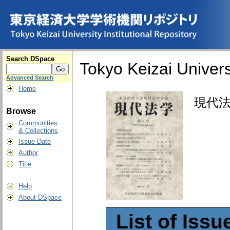
Search DSpace
Tokyo Keizai Universi
Advanced Search
Home
現代法学 
Browse
Communities
& Collections
Issue Date
Author
Title
Help
About DSpace
List of Issu