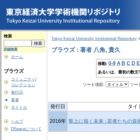
検索
Tokyo Keizai University Institutional Repository
ブラウズ : 著者 八角, 貴久
詳細検索
ホーム
0-9
A
B
C
D
E
移動:
ブラウズ
あるいは、最初の数文
コミュニティ/
ソート項目:
ソー
コレクション
発行日
著者
発行日
タイ
タイトル
2016年
盤上に描く未来 : 若者たちの
ヘルプ
DSpaceについて