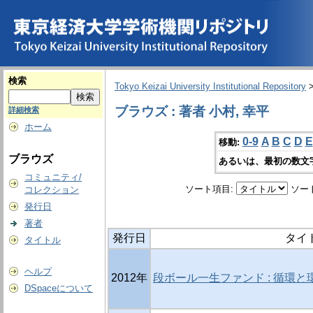
検索
Tokyo Keizai University Institutional Repository
ブラウズ : 著者 小村, 幸平
詳細検索
ホーム
0-9
A
B
C
D
E
移動:
ブラウズ
あるいは、最初の数文
コミュニティ/
ソート項目:
ソー
コレクション
発行日
著者
発行日
タイ
タイトル
ヘルプ
2012年
段ボール一生ファンド : 循環
DSpaceについて