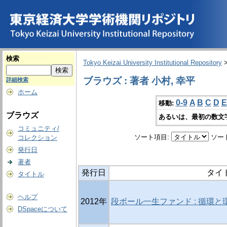
検索
Tokyo Keizai University Institutional Repository
ブラウズ : 著者 小村, 幸平
詳細検索
ホーム
0-9
A
B
C
D
E
移動:
ブラウズ
あるいは、最初の数文
コミュニティ/
ソート項目:
ソー
コレクション
発行日
著者
発行日
タイ
タイトル
ヘルプ
2012年
段ボール一生ファンド : 循環
DSpaceについて