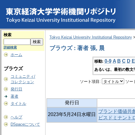
検索
Tokyo Keizai University Institutional Repository
ブラウズ : 著者 張, 晨
詳細検索
ホーム
0-9
A
B
C
D
E
移動:
ブラウズ
あるいは、最初の数文
コミュニティ/
ソート項目:
ソー
コレクション
発行日
著者
発行日
タイトル
ブランド価値共創
2023年5月24日水曜日
ヘルプ
ビスドミナント
DSpaceについて