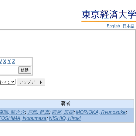
English
日本語
W
X
Y
Z
著者
森岡, 龍之介
;
戸島, 延真
;
西尾, 広樹
;
MORIOKA, Ryunosuke
;
TOSHIMA, Nobumasa
;
NISHIO, Hiroki