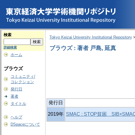
検索
Tokyo Keizai University Institutional Repository
ブラウズ : 著者 戸島, 延真
詳細検索
ホーム
ブラウズ
コミュニティ/
コレクション
発行日
著者
発行日
タイトル
2019年
SMAC : STOP貧困 SIB×S
ヘルプ
DSpaceについて