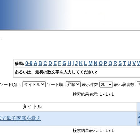
>
0-9
A
B
C
D
E
F
G
H
I
J
K
L
M
N
O
P
Q
R
S
T
U
V
移動:
あるいは、最初の数文字を入力してください:
ソート項目:
ソート順:
表示件数
表示著者数:
検索結果表示: 1 - 1 / 1
タイトル
MACで母子家庭を救え
検索結果表示: 1 - 1 / 1