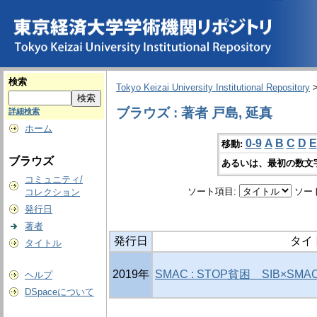
検索
Tokyo Keizai University Institutional Repository
ブラウズ : 著者 戸島, 延真
詳細検索
ホーム
0-9
A
B
C
D
E
移動:
ブラウズ
あるいは、最初の数文
コミュニティ/
ソート項目:
ソー
コレクション
発行日
著者
発行日
タイ
タイトル
2019年
SMAC : STOP貧困 SIB×S
ヘルプ
DSpaceについて