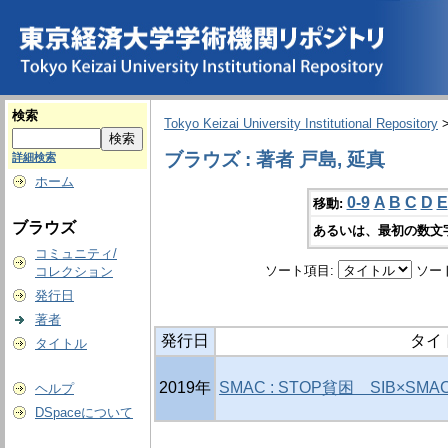
検索
Tokyo Keizai University Institutional Repository
ブラウズ : 著者 戸島, 延真
詳細検索
ホーム
0-9
A
B
C
D
E
移動:
ブラウズ
あるいは、最初の数文
コミュニティ/
ソート項目:
ソー
コレクション
発行日
著者
発行日
タイ
タイトル
2019年
SMAC : STOP貧困 SIB×S
ヘルプ
DSpaceについて