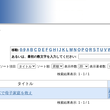
>
0-9
A
B
C
D
E
F
G
H
I
J
K
L
M
N
O
P
Q
R
S
T
U
V
移動:
あるいは、最初の数文字を入力してください:
ソート項目:
ソート順:
表示件数
表示著者数:
検索結果表示: 1 - 1 / 1
タイトル
MACで母子家庭を救え
検索結果表示: 1 - 1 / 1