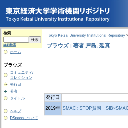
検索
Tokyo Keizai University Institutional Repository
ブラウズ : 著者 戸島, 延真
詳細検索
ホーム
ブラウズ
コミュニティ/
コレクション
発行日
著者
発行日
タイトル
2019年
SMAC : STOP貧困 SIB×S
ヘルプ
DSpaceについて