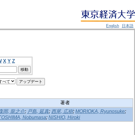
English
日本語
W
X
Y
Z
著者
森岡, 龍之介
;
戸島, 延真
;
西尾, 広樹
;
MORIOKA, Ryunosuke
;
TOSHIMA, Nobumasa
;
NISHIO, Hiroki