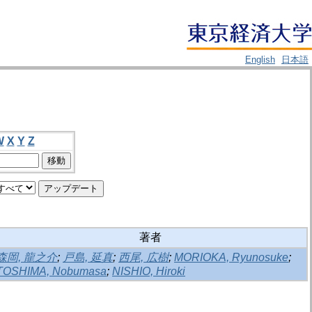
English
日本語
W
X
Y
Z
著者
森岡, 龍之介
;
戸島, 延真
;
西尾, 広樹
;
MORIOKA, Ryunosuke
;
TOSHIMA, Nobumasa
;
NISHIO, Hiroki