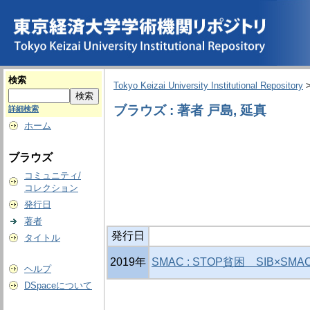
検索
Tokyo Keizai University Institutional Repository
ブラウズ : 著者 戸島, 延真
詳細検索
ホーム
ブラウズ
コミュニティ/
コレクション
発行日
著者
発行日
タイトル
2019年
SMAC : STOP貧困 SIB×S
ヘルプ
DSpaceについて