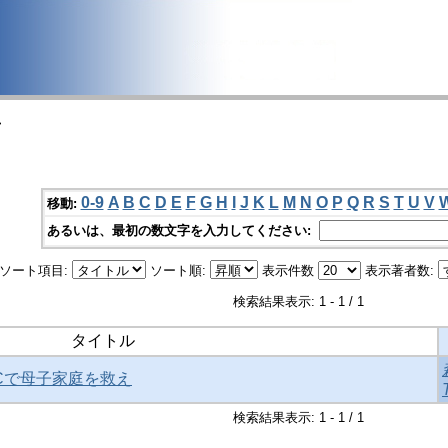
>
0-9
A
B
C
D
E
F
G
H
I
J
K
L
M
N
O
P
Q
R
S
T
U
V
移動:
あるいは、最初の数文字を入力してください:
ソート項目:
ソート順:
表示件数
表示著者数:
検索結果表示: 1 - 1 / 1
タイトル
MACで母子家庭を救え
検索結果表示: 1 - 1 / 1