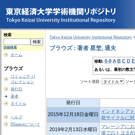
検索
Tokyo Keizai University Institutional Repository
ブラウズ : 著者 星埜, 通夫
詳細検索
ホーム
0-9
A
B
C
D
E
移動:
ブラウズ
あるいは、最初の数文
コミュニティ/
ソート項目:
ソー
コレクション
発行日
著者
発行日
タイトル
インドネシアト
2015年12月18日金曜日
ヘルプ
発サイクルに
DSpaceについて
マレーシアにお
2019年2月13日水曜日
場でのトヨタA