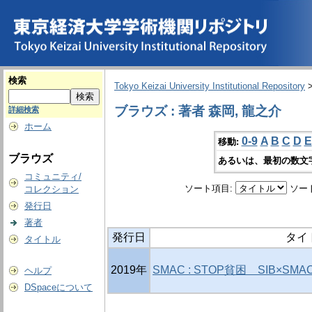
検索
Tokyo Keizai University Institutional Repository
ブラウズ : 著者 森岡, 龍之介
詳細検索
ホーム
0-9
A
B
C
D
E
移動:
ブラウズ
あるいは、最初の数文
コミュニティ/
ソート項目:
ソー
コレクション
発行日
著者
発行日
タイ
タイトル
2019年
SMAC : STOP貧困 SIB×S
ヘルプ
DSpaceについて