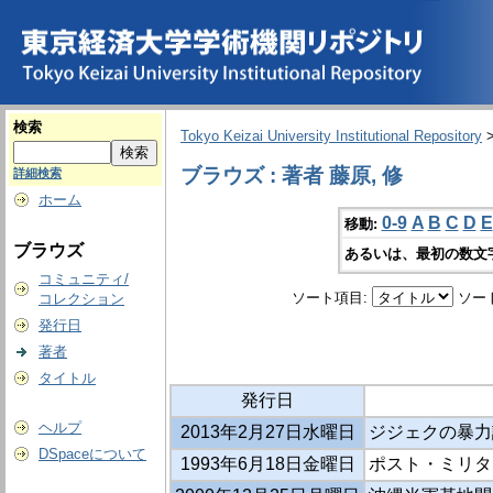
検索
Tokyo Keizai University Institutional Repository
ブラウズ : 著者 藤原, 修
詳細検索
ホーム
0-9
A
B
C
D
E
移動:
ブラウズ
あるいは、最初の数文
コミュニティ/
ソート項目:
ソー
コレクション
発行日
著者
タイトル
発行日
ヘルプ
2013年2月27日水曜日
ジジェクの暴力
DSpaceについて
1993年6月18日金曜日
ポスト・ミリタ