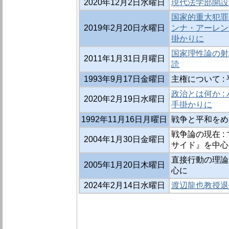
2020年12月2日水曜日
現代法学部開設
国家的重大犯罪
2019年2月20日水曜日
ンナ・アーレン
掛かりに
国家理性論の射
2011年1月31日月曜日
読
1993年9月17日金曜日
主権について :
政治とは何か 
2020年2月19日水曜日
手掛かりに
1992年11月16日月曜日
戦争と平和をめ
戦争論の現在 
2004年1月30日金曜日
サイド』を中心
直接行動の理論
2005年1月20日木曜日
心に
2024年2月14日水曜日
渡辺龍也教授退