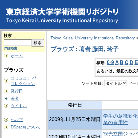
検索
Tokyo Keizai University Institutional Repository
ブラウズ : 著者 藤田, 玲子
詳細検索
ホーム
0-9
A
B
C
D
E
移動:
ブラウズ
あるいは、最初の数文
コミュニティ/
ソート項目:
ソー
コレクション
発行日
著者
発行日
タイトル
学生の意識変化
2009年11月25日水曜日
ヘルプ
業の有用性
DSpaceについて
観光立国ジャパ
2009年10月14日水曜日