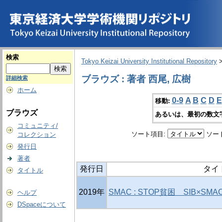
検索
Tokyo Keizai University Institutional Repository
ブラウズ : 著者 西尾, 広樹
詳細検索
ホーム
0-9
A
B
C
D
E
移動:
ブラウズ
あるいは、最初の数文
コミュニティ/
ソート項目:
ソー
コレクション
発行日
著者
発行日
タイ
タイトル
2019年
SMAC : STOP貧困 SIB×S
ヘルプ
DSpaceについて