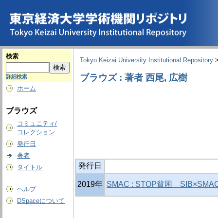
検索
Tokyo Keizai University Institutional Repository
ブラウズ : 著者 西尾, 広樹
詳細検索
ホーム
ブラウズ
コミュニティ/
コレクション
発行日
著者
発行日
タイトル
2019年
SMAC : STOP貧困 SIB×S
ヘルプ
DSpaceについて