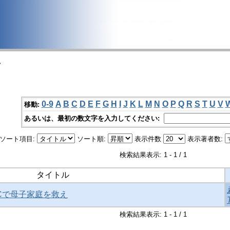
>
0-9
A
B
C
D
E
F
G
H
I
J
K
L
M
N
O
P
Q
R
S
T
U
V
移動:
あるいは、最初の数文字を入力してください:
ソート項目:
ソート順:
表示件数
表示著者数:
検索結果表示: 1 - 1 / 1
タイトル
MACで母子家庭を救え
検索結果表示: 1 - 1 / 1