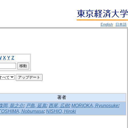
English
日本語
W
X
Y
Z
著者
森岡, 龍之介
;
戸島, 延真
;
西尾, 広樹
;
MORIOKA, Ryunosuke
;
TOSHIMA, Nobumasa
;
NISHIO, Hiroki