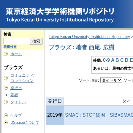
検索
Tokyo Keizai University Institutional Repository
ブラウズ : 著者 西尾, 広樹
詳細検索
ホーム
0-9
A
B
C
D
E
移動:
ブラウズ
あるいは、最初の数文
コミュニティ/
ソート項目:
ソー
コレクション
発行日
著者
発行日
タイ
タイトル
2019年
SMAC : STOP貧困 SIB×S
ヘルプ
DSpaceについて