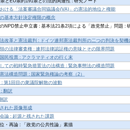
条とEU条約191条との法的関連性 : 研究ノート
おける「法案審議合同協議会(VA)」の憲法的地位と権能
の基本方針決定権限の概念
NPD禁止申立書 : 基本法21条2項による「政党禁止」問題 : 
法改革と憲法裁判 : ドイツ連邦憲法裁判所の二つの判決を契機
領の法律審査権 : 連邦法律認証権の意味とその限界問題
国民投票 : アクラマティオの行く末
しての戦時緊急措置法の法構造 : 緊急事態法の構造問題
憲法構造問題 : 国家緊急権論の考察（2）
 : 第1回目の衆議院解散の波動
: 翻訳
 翻訳
された原像形成
会論 : 起源と残された課題
位・再論 : 「政党の公共性論」素描