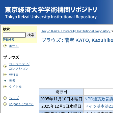
検索
Tokyo Keizai University Institutional Repository
ブラウズ : 著者 KATO, Kazuhik
詳細検索
ホーム
ブラウズ
コミュニティ/
コレクション
発行日
著者
タイトル
発行日
ヘルプ
2005年11月10日木曜日
NPD違憲政党
DSpaceについて
2025年12月3日水曜日
ドイツ基本法21