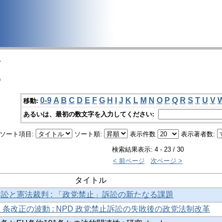
>
o
0-9
A
B
C
D
E
F
G
H
I
J
K
L
M
N
O
P
Q
R
S
T
U
V
移動:
あるいは、最初の数文字を入力してください:
ソート項目:
ソート順:
表示件数
表示著者数:
検索結果表示: 4 - 23 / 30
< 前ページ
次ページ >
タイトル
訴訟と憲法裁判 : 「政党禁止」訴訟の新たなる課題
 条改正の波動 : NPD 政党禁止訴訟の失敗後の政党法制改革