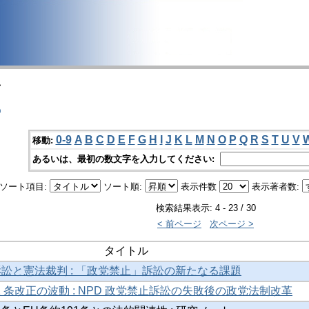
>
o
0-9
A
B
C
D
E
F
G
H
I
J
K
L
M
N
O
P
Q
R
S
T
U
V
移動:
あるいは、最初の数文字を入力してください:
ソート項目:
ソート順:
表示件数
表示著者数:
検索結果表示: 4 - 23 / 30
< 前ページ
次ページ >
タイトル
訴訟と憲法裁判 : 「政党禁止」訴訟の新たなる課題
 条改正の波動 : NPD 政党禁止訴訟の失敗後の政党法制改革