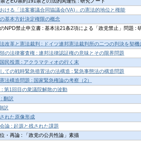
条とEU条約191条との法的関連性 : 研究ノート
おける「法案審議合同協議会(VA)」の憲法的地位と権能
の基本方針決定権限の概念
NPD禁止申立書 : 基本法21条2項による「政党禁止」問題 : 
法改革と憲法裁判 : ドイツ連邦憲法裁判所の二つの判決を契機
領の法律審査権 : 連邦法律認証権の意味とその限界問題
国民投票 : アクラマティオの行く末
しての戦時緊急措置法の法構造 : 緊急事態法の構造問題
憲法構造問題 : 国家緊急権論の考察（2）
 : 第1回目の衆議院解散の波動
: 翻訳
 翻訳
された原像形成
会論 : 起源と残された課題
位・再論 : 「政党の公共性論」素描