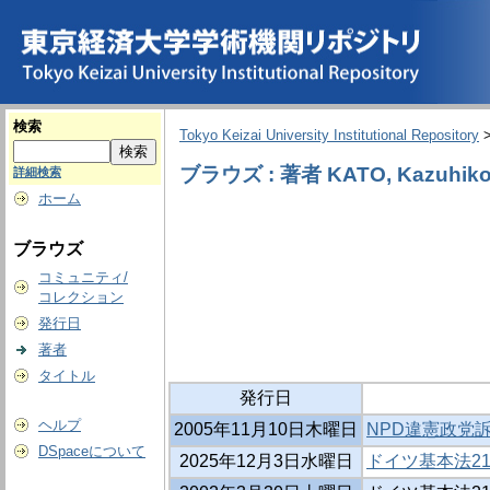
検索
Tokyo Keizai University Institutional Repository
ブラウズ : 著者 KATO, Kazuhik
詳細検索
ホーム
ブラウズ
コミュニティ/
コレクション
発行日
著者
タイトル
発行日
ヘルプ
2005年11月10日木曜日
NPD違憲政党
DSpaceについて
2025年12月3日水曜日
ドイツ基本法21