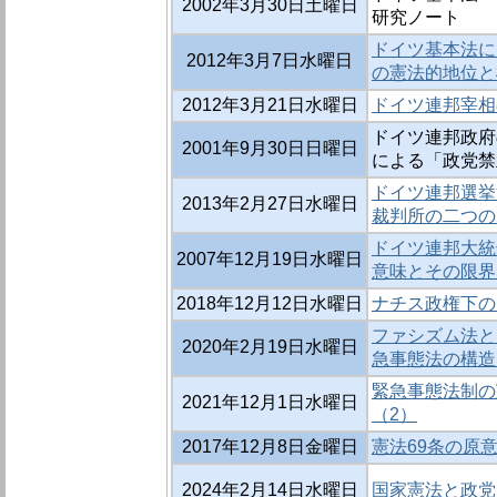
2002年3月30日土曜日
研究ノート
ドイツ基本法に
2012年3月7日水曜日
の憲法的地位と
2012年3月21日水曜日
ドイツ連邦宰相
ドイツ連邦政府の
2001年9月30日日曜日
による「政党禁止
ドイツ連邦選挙
2013年2月27日水曜日
裁判所の二つの
ドイツ連邦大統
2007年12月19日水曜日
意味とその限界
2018年12月12日水曜日
ナチス政権下の
ファシズム法と
2020年2月19日水曜日
急事態法の構造
緊急事態法制の
2021年12月1日水曜日
（2）
2017年12月8日金曜日
憲法69条の原意
2024年2月14日水曜日
国家憲法と政党 