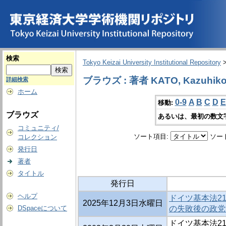
検索
Tokyo Keizai University Institutional Repository
ブラウズ : 著者 KATO, Kazuhik
詳細検索
ホーム
0-9
A
B
C
D
E
移動:
ブラウズ
あるいは、最初の数文
コミュニティ/
ソート項目:
ソー
コレクション
発行日
著者
タイトル
発行日
ヘルプ
ドイツ基本法21
2025年12月3日水曜日
DSpaceについて
の失敗後の政党
ドイツ基本法21