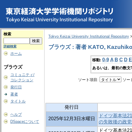
検索
Tokyo Keizai University Institutional Repository
ブラウズ : 著者 KATO, Kazuhik
詳細検索
ホーム
0-9
A
B
C
D
E
移動:
ブラウズ
あるいは、最初の数文
コミュニティ/
ソート項目:
ソー
コレクション
発行日
著者
タイトル
発行日
ヘルプ
ドイツ基本法21
2025年12月3日水曜日
DSpaceについて
の失敗後の政党
ドイツ基本法21