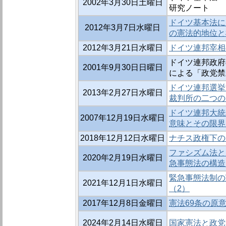
2002年3月30日土曜日
研究ノート
ドイツ基本法に
2012年3月7日水曜日
の憲法的地位と
2012年3月21日水曜日
ドイツ連邦宰相
ドイツ連邦政府の
2001年9月30日日曜日
による「政党禁止
ドイツ連邦選挙
2013年2月27日水曜日
裁判所の二つの
ドイツ連邦大統
2007年12月19日水曜日
意味とその限界
2018年12月12日水曜日
ナチス政権下の
ファシズム法と
2020年2月19日水曜日
急事態法の構造
緊急事態法制の
2021年12月1日水曜日
（2）
2017年12月8日金曜日
憲法69条の原意
2024年2月14日水曜日
国家憲法と政党 