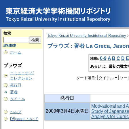
検索
Tokyo Keizai University Institutional Repository
ブラウズ : 著者 La Greca, Jaso
詳細検索
ホーム
0-9
A
B
C
D
E
移動:
ブラウズ
あるいは、最初の数文
コミュニティ/
ソート項目:
ソー
コレクション
発行日
著者
発行日
タイトル
Motivational and A
2009年3月4日水曜日
Study of Japanese
ヘルプ
Analysis for Curr
DSpaceについて