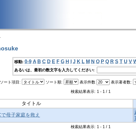
>
osuke
0-9
A
B
C
D
E
F
G
H
I
J
K
L
M
N
O
P
Q
R
S
T
U
V
移動:
あるいは、最初の数文字を入力してください:
ソート項目:
ソート順:
表示件数
表示著者数:
検索結果表示: 1 - 1 / 1
タイトル
MACで母子家庭を救え
検索結果表示: 1 - 1 / 1