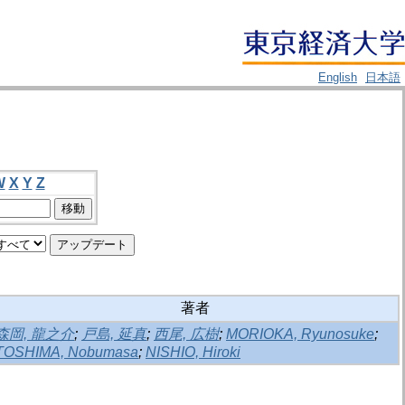
English
日本語
W
X
Y
Z
著者
森岡, 龍之介
;
戸島, 延真
;
西尾, 広樹
;
MORIOKA, Ryunosuke
;
TOSHIMA, Nobumasa
;
NISHIO, Hiroki