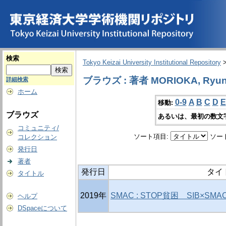
検索
Tokyo Keizai University Institutional Repository
ブラウズ : 著者 MORIOKA, Ryun
詳細検索
ホーム
0-9
A
B
C
D
E
移動:
ブラウズ
あるいは、最初の数文
コミュニティ/
ソート項目:
ソー
コレクション
発行日
著者
発行日
タイ
タイトル
2019年
SMAC : STOP貧困 SIB×S
ヘルプ
DSpaceについて