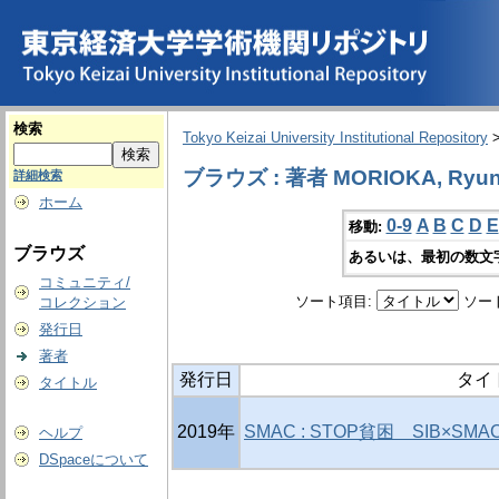
検索
Tokyo Keizai University Institutional Repository
ブラウズ : 著者 MORIOKA, Ryun
詳細検索
ホーム
0-9
A
B
C
D
E
移動:
ブラウズ
あるいは、最初の数文
コミュニティ/
ソート項目:
ソー
コレクション
発行日
著者
発行日
タイ
タイトル
2019年
SMAC : STOP貧困 SIB×S
ヘルプ
DSpaceについて