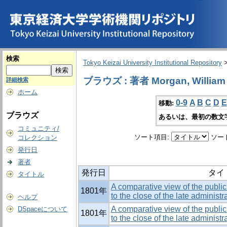
検索
Tokyo Keizai University Institutional Repository
ブラウズ : 著者 Morgan, Willia
詳細検索
ホーム
0-9
A
B
C
D
E
移動:
ブラウズ
あるいは、最初の数文
コミュニティ/
ソート項目:
ソー
コレクション
発行日
著者
発行日
タイ
タイトル
A comparative view of the public
1801年
to the close of the late administra
ヘルプ
A comparative view of the public
DSpaceについて
1801年
to the close of the late administra