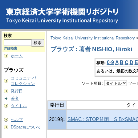
検索
Tokyo Keizai University Institutional Repository
ブラウズ : 著者 NISHIO, Hiroki
詳細検索
ホーム
0-9
A
B
C
D
E
移動:
ブラウズ
あるいは、最初の数文
コミュニティ/
ソート項目:
ソー
コレクション
発行日
著者
発行日
タイ
タイトル
2019年
SMAC : STOP貧困 SIB×S
ヘルプ
DSpaceについて