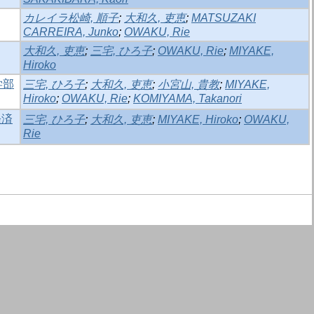
カレイラ松崎, 順子
;
大和久, 吏恵
;
MATSUZAKI
CARREIRA, Junko
;
OWAKU, Rie
大和久, 吏恵
;
三宅, ひろ子
;
OWAKU, Rie
;
MIYAKE,
Hiroko
学部
三宅, ひろ子
;
大和久, 吏恵
;
小宮山, 貴教
;
MIYAKE,
Hiroko
;
OWAKU, Rie
;
KOMIYAMA, Takanori
経済
三宅, ひろ子
;
大和久, 吏恵
;
MIYAKE, Hiroko
;
OWAKU,
Rie