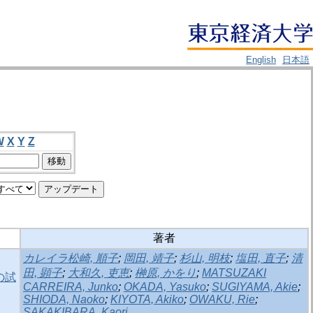
English
日本語
W
X
Y
Z
著者
カレイラ松崎, 順子
;
岡田, 靖子
;
杉山, 明枝
;
塩田, 直子
;
清
田, 顕子
;
大和久, 吏恵
;
榊原, かをり
;
MATSUZAKI
の試
CARREIRA, Junko
;
OKADA, Yasuko
;
SUGIYAMA, Akie
;
SHIODA, Naoko
;
KIYOTA, Akiko
;
OWAKU, Rie
;
SAKAKIBARA, Kaori