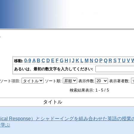
>
0-9
A
B
C
D
E
F
G
H
I
J
K
L
M
N
O
P
Q
R
S
T
U
V
移動:
あるいは、最初の数文字を入力してください:
ソート項目:
ソート順:
表示件数
表示著者数:
検索結果表示: 1 - 5 / 5
タイトル
Physical Response）とシャドーイングを組み合わせた英語の授業
を学ぶ