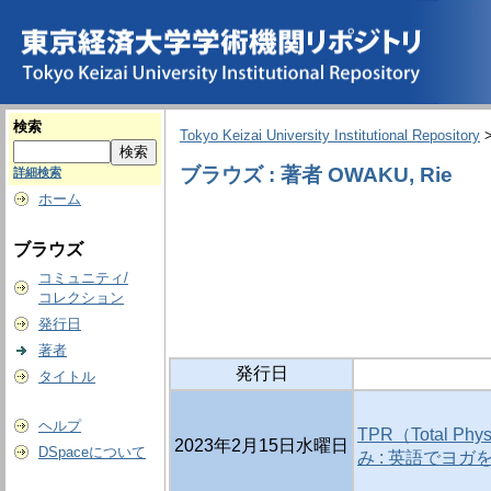
検索
Tokyo Keizai University Institutional Repository
ブラウズ : 著者 OWAKU, Rie
詳細検索
ホーム
ブラウズ
コミュニティ/
コレクション
発行日
著者
発行日
タイトル
ヘルプ
TPR（Total 
2023年2月15日水曜日
DSpaceについて
み : 英語でヨガ