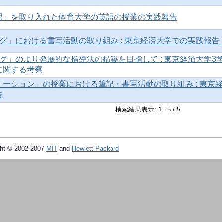
習」を取り入れた体育大学の英語の授業の実践報告
グ」における書写活動の取り組み : 東京経済大学での実践報告
グ」のより発展的な指導法の構築を目指して : 東京経済大学3
に関する考察
ーション」の授業における筆記・書写活動の取り組み : 東京
告
検索結果表示: 1 - 5 / 5
ht © 2002-2007
MIT
and
Hewlett-Packard