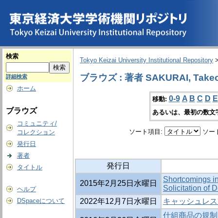
検索
Tokyo Keizai University Institutional Repository
ブラウズ : 著者 SAKURAI, Take
詳細検索
ホーム
0-9
A
B
C
D
E
移動:
ブラウズ
あるいは、最初の数文
コミュニティ/
ソート項目:
ソー
コレクション
発行日
著者
発行日
タイトル
Shortcomings in
2015年2月25日水曜日
Solicitation of 
ヘルプ
DSpaceについて
2022年12月7日水曜日
キャッシュレス
仕組商品の規制