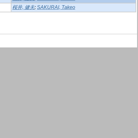
桜井, 健夫
;
SAKURAI, Takeo