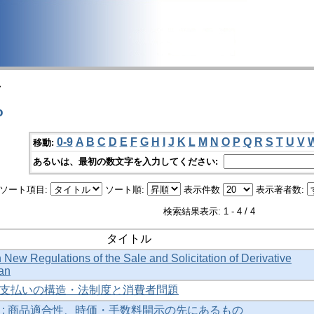
>
o
0-9
A
B
C
D
E
F
G
H
I
J
K
L
M
N
O
P
Q
R
S
T
U
V
移動:
あるいは、最初の数文字を入力してください:
ソート項目:
ソート順:
表示件数
表示著者数:
検索結果表示: 1 - 4 / 4
タイトル
 New Regulations of the Sale and Solicitation of Derivative
an
支払いの構造・法制度と消費者問題
 : 商品適合性、時価・手数料開示の先にあるもの