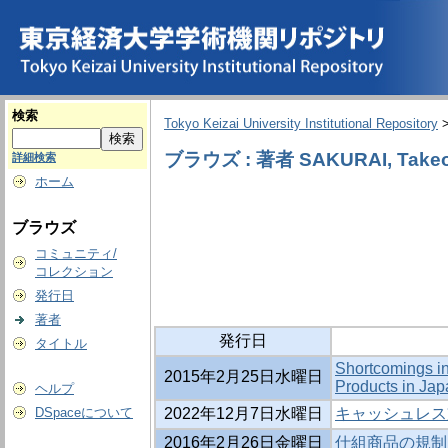
検索
Tokyo Keizai University Institutional Repository
ブラウズ : 著者 SAKURAI, Take
詳細検索
ホーム
ブラウズ
コミュニティ/
コレクション
発行日
著者
発行日
タイトル
Shortcomings in
2015年2月25日水曜日
Products in Jap
ヘルプ
DSpaceについて
2022年12月7日水曜日
キャッシュレス
2016年2月26日金曜日
仕組商品の規制