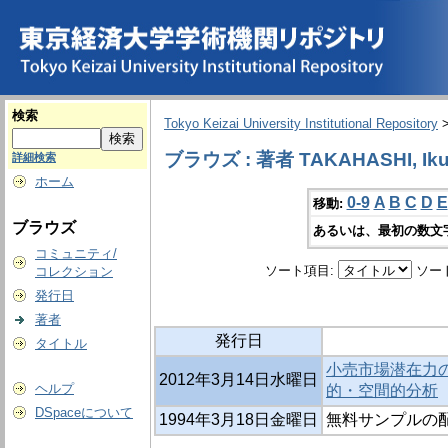
検索
Tokyo Keizai University Institutional Repository
ブラウズ : 著者 TAKAHASHI, Ik
詳細検索
ホーム
0-9
A
B
C
D
E
移動:
ブラウズ
あるいは、最初の数文
コミュニティ/
ソート項目:
ソー
コレクション
発行日
著者
発行日
タイトル
小売市場潜在力の規
2012年3月14日水曜日
ヘルプ
的・空間的分析
DSpaceについて
1994年3月18日金曜日
無料サンプルの