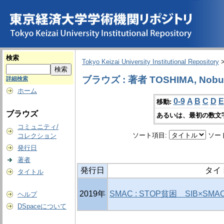
検索
Tokyo Keizai University Institutional Repository
ブラウズ : 著者 TOSHIMA, Nob
詳細検索
ホーム
0-9
A
B
C
D
E
移動:
ブラウズ
あるいは、最初の数文
コミュニティ/
ソート項目:
ソー
コレクション
発行日
著者
発行日
タイ
タイトル
2019年
SMAC : STOP貧困 SIB×S
ヘルプ
DSpaceについて