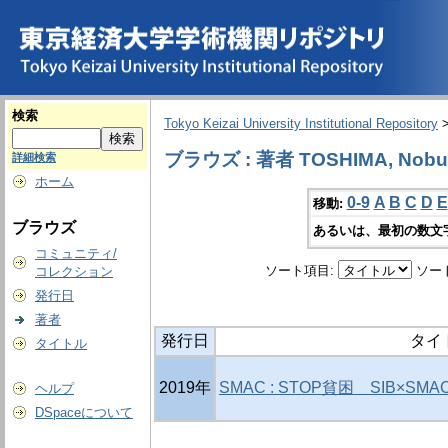
検索
Tokyo Keizai University Institutional Repository
ブラウズ : 著者 TOSHIMA, Nob
詳細検索
ホーム
0-9
A
B
C
D
E
移動:
ブラウズ
あるいは、最初の数文
コミュニティ/
ソート項目:
ソー
コレクション
発行日
著者
発行日
タイ
タイトル
2019年
SMAC : STOP貧困 SIB×S
ヘルプ
DSpaceについて