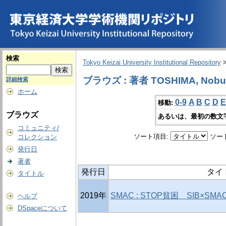
検索
Tokyo Keizai University Institutional Repository
ブラウズ : 著者 TOSHIMA, Nob
詳細検索
ホーム
0-9
A
B
C
D
E
移動:
ブラウズ
あるいは、最初の数文
コミュニティ/
ソート項目:
ソー
コレクション
発行日
著者
発行日
タイ
タイトル
2019年
SMAC : STOP貧困 SIB×S
ヘルプ
DSpaceについて