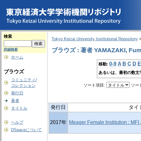
検索
Tokyo Keizai University Institutional Repository
ブラウズ : 著者 YAMAZAKI, Fum
詳細検索
ホーム
0-9
A
B
C
D
E
移動:
ブラウズ
あるいは、最初の数文
コミュニティ/
ソート項目:
ソー
コレクション
発行日
著者
発行日
タイ
タイトル
2017年
Meager Female Institution 
ヘルプ
DSpaceについて