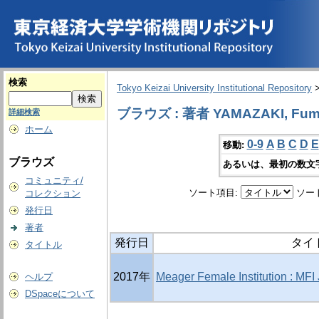
検索
Tokyo Keizai University Institutional Repository
ブラウズ : 著者 YAMAZAKI, Fum
詳細検索
ホーム
0-9
A
B
C
D
E
移動:
ブラウズ
あるいは、最初の数文
コミュニティ/
ソート項目:
ソー
コレクション
発行日
著者
発行日
タイ
タイトル
2017年
Meager Female Institution 
ヘルプ
DSpaceについて