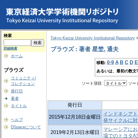
検索
Tokyo Keizai University Institutional Repository
ブラウズ : 著者 星埜, 通夫
詳細検索
ホーム
0-9
A
B
C
D
E
移動:
ブラウズ
あるいは、最初の数文
コミュニティ/
ソート項目:
ソー
コレクション
発行日
著者
発行日
タイトル
インドネシアト
2015年12月18日金曜日
ヘルプ
発サイクルに
DSpaceについて
マレーシアにお
2019年2月13日水曜日
場でのトヨタA