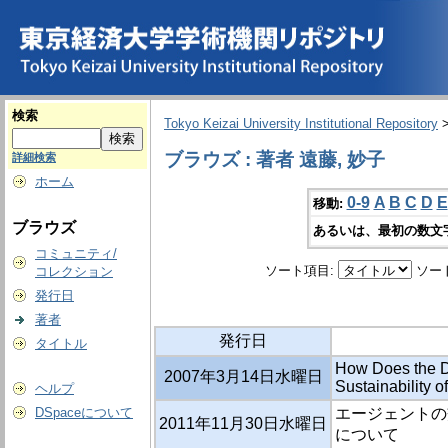
検索
Tokyo Keizai University Institutional Repository
ブラウズ : 著者 遠藤, 妙子
詳細検索
ホーム
0-9
A
B
C
D
E
移動:
ブラウズ
あるいは、最初の数文
コミュニティ/
ソート項目:
ソー
コレクション
発行日
著者
発行日
タイトル
How Does the Dis
2007年3月14日水曜日
Sustainability 
ヘルプ
DSpaceについて
エージェントの
2011年11月30日水曜日
について