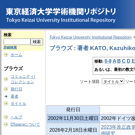
検索
Tokyo Keizai University Institutional Repository
ブラウズ : 著者 KATO, Kazuhik
詳細検索
ホーム
0-9
A
B
C
D
E
移動:
ブラウズ
あるいは、最初の数文
コミュニティ/
ソート項目:
ソー
コレクション
発行日
著者
タイトル
発行日
ヘルプ
2002年11月30日土曜日
2002年ドイ
DSpaceについて
2023年改正政
2026年2月18日水曜日
例研究