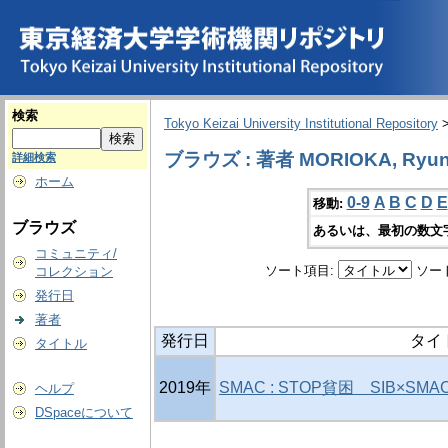
検索
Tokyo Keizai University Institutional Repository
ブラウズ : 著者 MORIOKA, Ryun
詳細検索
ホーム
0-9
A
B
C
D
E
移動:
ブラウズ
あるいは、最初の数文
コミュニティ/
ソート項目:
ソー
コレクション
発行日
著者
発行日
タイ
タイトル
2019年
SMAC : STOP貧困 SIB×S
ヘルプ
DSpaceについて