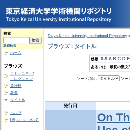
検索
Tokyo Keizai University Institutional Repository
ブラウズ : タイトル
詳細検索
ホーム
0-9
A
B
C
D
E
移動:
ブラウズ
あるいは、最初の数文
コミュニティ/
ソート項目:
ソー
コレクション
発行日
著者
タイトル
発行日
ヘルプ
On Th
DSpaceについて