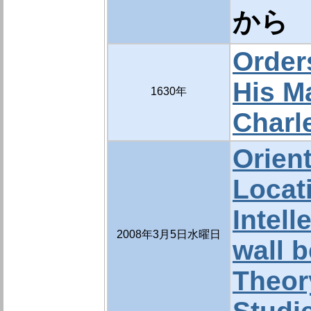
から
Order
His Ma
1630年
Charle
Orien
Locat
Intell
2008年3月5日水曜日
wall b
Theor