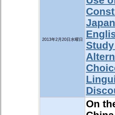
Use o
Const
Japan
Englis
2013年2月20日水曜日
Study
Alter
Choic
Lingu
Disco
On th