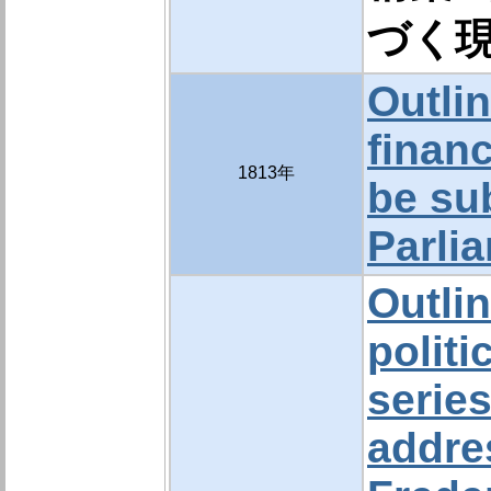
づく
Outlin
finan
1813年
be su
Parli
Outli
politi
series
addre