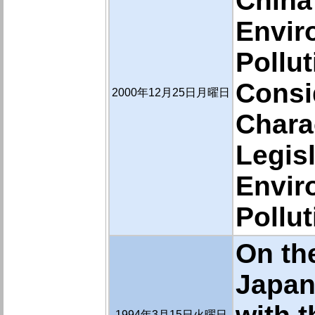
China
Envir
Pollu
Consi
2000年12月25日月曜日
Charac
Legisl
Envir
Pollu
On the
Japan
1994年3月15日火曜日