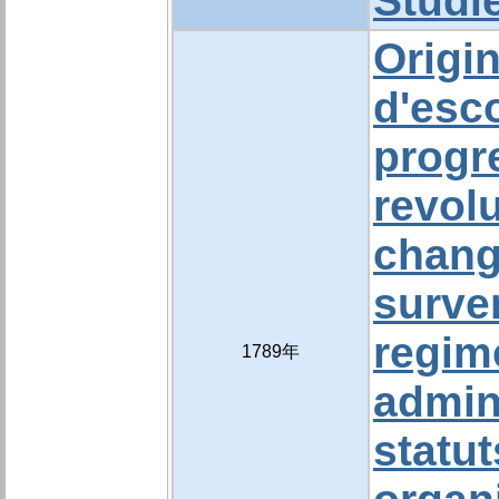
Studi
Origin
d'esc
progr
revolu
chan
surve
regim
1789年
admin
statut