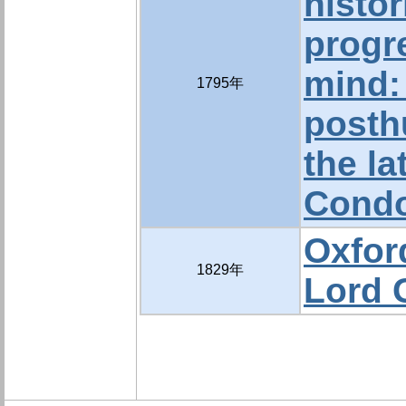
histor
progr
mind:
1795年
posth
the la
Condo
Oxfor
1829年
Lord G