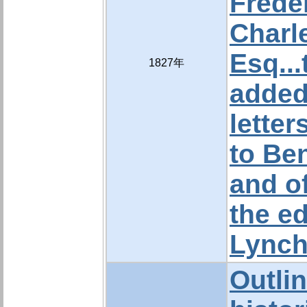
Freder
Charle
Esq...
1827年
added
letter
to Be
and o
the ed
Lynch
Outlin