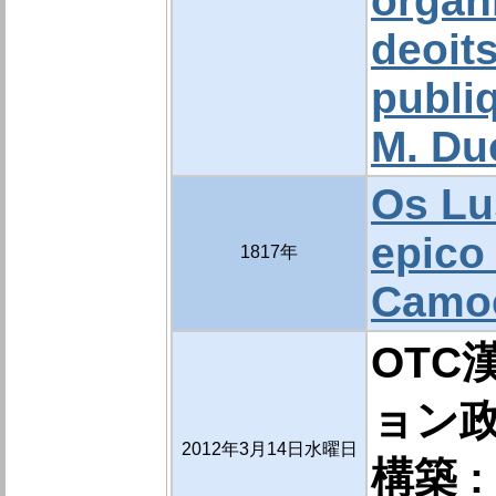
organi
deoits
publiq
M. Du
Os Lu
epico
1817年
Camo
OTC
ョン
2012年3月14日水曜日
構築 :