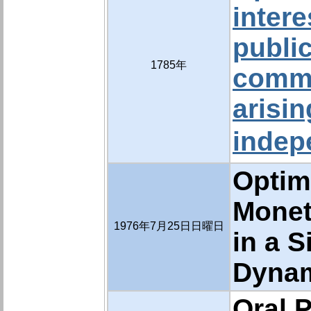
intere
publi
1785年
comme
arisi
inde
Optim
Monet
1976年7月25日日曜日
in a 
Dynam
Oral P