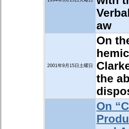
with 
Verba
aw
On th
hemic
Clark
2001年9月15日土曜日
the a
dispo
On “C
Produ