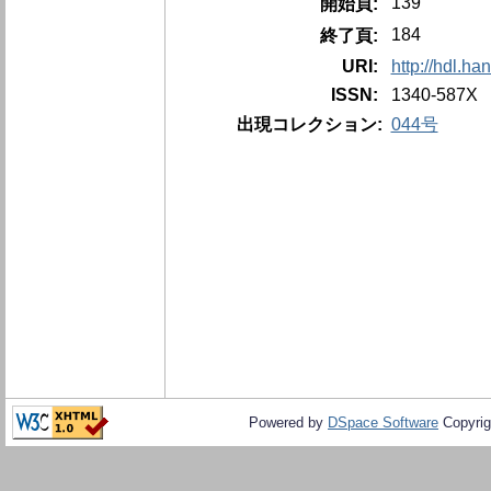
139
開始頁:
184
終了頁:
URI:
http://hdl.h
ISSN:
1340-587X
出現コレクション:
044号
Powered by
DSpace Software
Copyrig