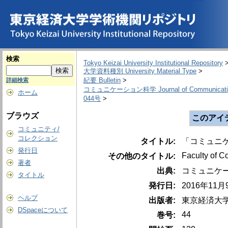
検索
Tokyo Keizai University Institutional Repository
大学資料種別 University Material Type
>
紀要 Bulletin
>
詳細検索
コミュニケーション科学 Journal of Communication
ホーム
044号
>
ブラウズ
このアイ
コミュニティ/
コレクション
タイトル:
「コミュニケ
発行日
Faculty of C
その他のタイトル:
著者
出典:
コミュニケーション
タイトル
発行日:
2016年11
ヘルプ
出版者:
東京経済大
DSpaceについて
44
巻号: