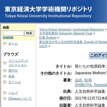
検索
Tokyo Keizai University Institutional Repository
大学資料種別 University Material Type
>
紀要 Bulletin
>
詳細検索
東京経済大学人文自然科学論集 Journal of Humanities
ホーム
141号
>
ブラウズ
このアイ
コミュニティ/
コレクション
タイトル:
母たちの包茎戦争 :
発行日
Japanese Mothersʼ 
その他のタイトル:
著者
著者:
澁谷, 知美
タイトル
SHIBUYA, Tomomi
出典:
人文自然科学論集 = The 
ヘルプ
発行日:
2017年12月7日木
DSpaceについて
出版者:
人文自然科学論集