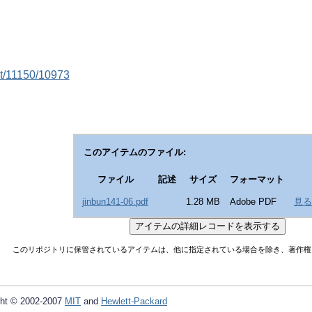
et/11150/10973
このアイテムのファイル:
ファイル
記述
サイズ
フォーマット
jinbun141-06.pdf
1.28 MB
Adobe PDF
見る
このリポジトリに保管されているアイテムは、他に指定されている場合を除き、著作権
ht © 2002-2007
MIT
and
Hewlett-Packard