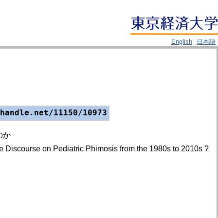
English
日本語
handle.net/11150/10973
のか
e Discourse on Pediatric Phimosis from the 1980s to 2010s ?