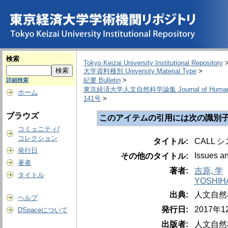
検索
Tokyo Keizai University Institutional Repository
大学資料種別 University Material Type
>
紀要 Bulletin
>
詳細検索
東京経済大学人文自然科学論集 Journal of Humanities
ホーム
141号
>
ブラウズ
このアイテムの引用には次の識別子
コミュニティ/
コレクション
タイトル:
CALL
発行日
Issues a
その他のタイトル:
著者
著者:
吉原, 学
タイトル
YOSHIH
出典:
人文自然科学論
ヘルプ
発行日:
2017年
DSpaceについて
出版者:
人文自然