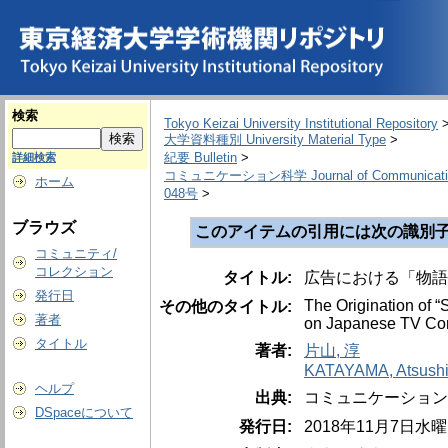
検索
Tokyo Keizai University Institutional Repository
大学資料種別 University Material Type
>
紀要 Bulletin
>
詳細検索
コミュニケーション科学 Journal of Communication
ホーム
048号
>
ブラウズ
このアイテムの引用には次の識別子
コミュニティ/
コレクション
タイトル:
広告における「物語
発行日
The Origination of “
その他のタイトル:
著者
on Japanese TV Co
タイトル
著者:
片山, 淳
KATAYAMA, Atsush
ヘルプ
出典:
コミュニケーション科学 = T
DSpaceについて
発行日:
2018年11月7日水