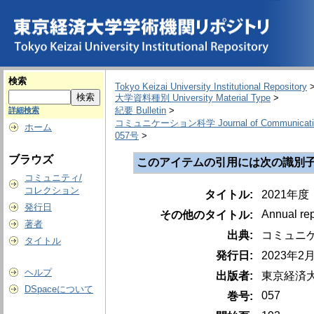
検索
Tokyo Keizai University Institutional Repository
大学資料種別 University Material Type
>
紀要 Bulletin
>
詳細検索
コミュニケーション科学 Journal of Communication
ホーム
057号
>
ブラウズ
このアイテムの引用には次の識別子
コミュニティ/
コレクション
タイトル:
2021年
発行日
Annual rep
その他のタイトル:
著者
出典:
コミュニケーショ
タイトル
発行日:
2023年2
ヘルプ
出版者:
東京経済
DSpaceについて
057
巻号: