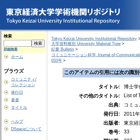
検索
Tokyo Keizai University Institutional Repository
大学資料種別 University Material Type
>
紀要 Bulletin
>
詳細検索
コミュニケーション科学 Journal of Communication
ホーム
033号
>
ブラウズ
このアイテムの引用には次の識別
コミュニティ/
コレクション
タイトル:
博士学
発行日
List of
その他のタイトル:
著者
出典:
コミュニケ
タイトル
発行日:
2011
ヘルプ
出版者:
東京経
DSpaceについて
33
巻号: