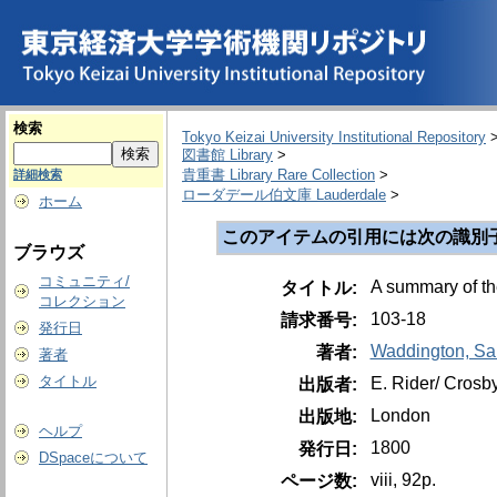
検索
Tokyo Keizai University Institutional Repository
図書館 Library
>
貴重書 Library Rare Collection
>
詳細検索
ローダデール伯文庫 Lauderdale
>
ホーム
このアイテムの引用には次の識別
ブラウズ
コミュニティ/
A summary of the
タイトル:
コレクション
103-18
請求番号:
発行日
Waddington, Sa
著者:
著者
タイトル
E. Rider/ Crosb
出版者:
London
出版地:
ヘルプ
1800
発行日:
DSpaceについて
viii, 92p.
ページ数: