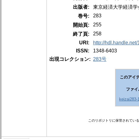
出版者:
東京経済大学経済学
283
巻号:
255
開始頁:
258
終了頁:
URI:
http://hdl.handle.ne
ISSN:
1348-6403
出現コレクション:
283号
このアイテ
ファイ
keizai283-
このリポジトリに保管されてい