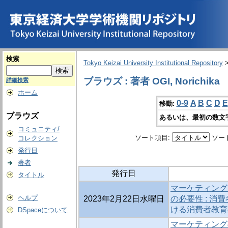
検索
Tokyo Keizai University Institutional Repository
ブラウズ : 著者 OGI, Norichika
詳細検索
ホーム
0-9
A
B
C
D
E
移動:
ブラウズ
あるいは、最初の数文
コミュニティ/
ソート項目:
ソー
コレクション
発行日
著者
発行日
タイトル
マーケティング
ヘルプ
2023年2月22日水曜日
の必要性 : 
ける消費者教育
DSpaceについて
マーケティングの